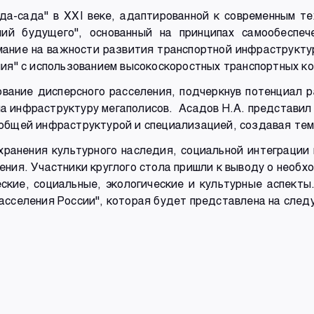
ода-сада" в XXI веке, адаптированной к современным т
ний будущего", основанный на принципах самообеспече
мание на важности развития транспортной инфраструкту
ния" с использованием высокоскоростных транспортных ко
ование дисперсного расселения, подчеркнув потенциал р
 на инфраструктуру мегаполисов. Асадов Н.А. представил
 общей инфраструктурой и специализацией, создавая те
ранения культурного наследия, социальной интеграции 
ения. Участники круглого стола пришли к выводу о необх
ские, социальные, экологические и культурные аспекты
асселения России", которая будет представлена на сле