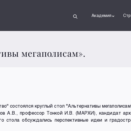
Академия
Стр
тивы мегаполисам».
тво" состоялся круглый стол "Альтернативы мегаполиса
ов А.В., профессор Тонкой И.В. (МАРХИ), кандидат арх
ого стола обсуждались перспективные идеи и градост