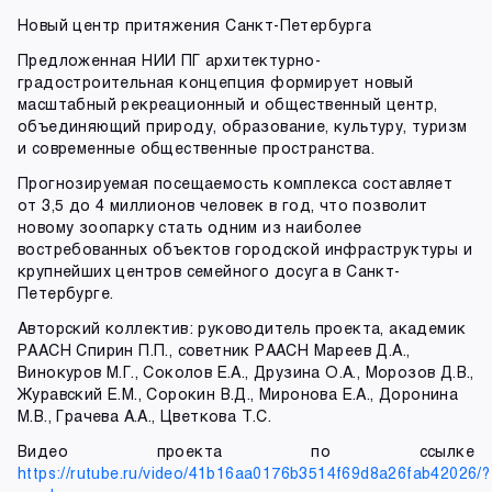
Новый центр притяжения Санкт-Петербурга
Предложенная НИИ ПГ архитектурно-
градостроительная концепция формирует новый
масштабный рекреационный и общественный центр,
объединяющий природу, образование, культуру, туризм
и современные общественные пространства.
Прогнозируемая посещаемость комплекса составляет
от 3,5 до 4 миллионов человек в год, что позволит
новому зоопарку стать одним из наиболее
востребованных объектов городской инфраструктуры и
крупнейших центров семейного досуга в Санкт-
Петербурге.
Авторский коллектив: руководитель проекта, академик
РААСН Спирин П.П., советник РААСН Мареев Д.А.,
Винокуров М.Г., Соколов Е.А., Друзина О.А., Морозов Д.В.,
Журавский Е.М., Сорокин В.Д., Миронова Е.А., Доронина
М.В., Грачева А.А., Цветкова Т.С.
Видео проекта по ссылке
https://rutube.ru/video/41b16aa0176b3514f69d8a26fab42026/?