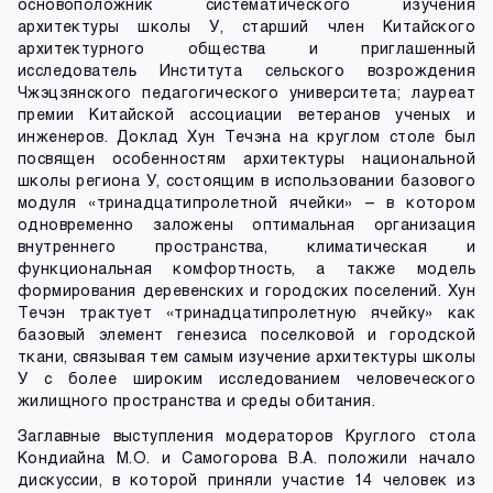
основоположник систематического изучения
архитектуры школы У, старший член Китайского
архитектурного общества и приглашенный
исследователь Института сельского возрождения
Чжэцзянского педагогического университета; лауреат
премии Китайской ассоциации ветеранов ученых и
инженеров. Доклад Хун Течэна на круглом столе был
посвящен особенностям архитектуры национальной
школы региона У, состоящим в использовании базового
модуля «тринадцатипролетной ячейки» – в котором
одновременно заложены оптимальная организация
внутреннего пространства, климатическая и
функциональная комфортность, а также модель
формирования деревенских и городских поселений. Хун
Течэн трактует «тринадцатипролетную ячейку» как
базовый элемент генезиса поселковой и городской
ткани, связывая тем самым изучение архитектуры школы
У с более широким исследованием человеческого
жилищного пространства и среды обитания.
Заглавные выступления модераторов Круглого стола
Кондиайна М.О. и Самогорова В.А. положили начало
дискуссии, в которой приняли участие 14 человек из