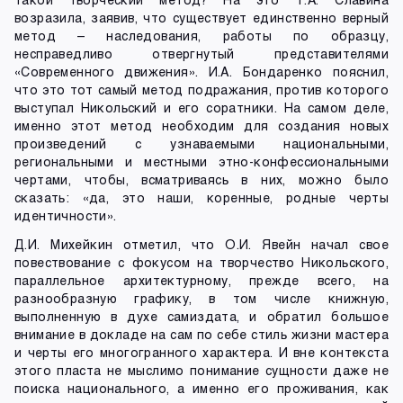
возразила, заявив, что существует единственно верный
метод – наследования, работы по образцу,
несправедливо отвергнутый представителями
«Современного движения». И.А. Бондаренко пояснил,
что это тот самый метод подражания, против которого
выступал Никольский и его соратники. На самом деле,
именно этот метод необходим для создания новых
произведений с узнаваемыми национальными,
региональными и местными этно-конфессиональными
чертами, чтобы, всматриваясь в них, можно было
сказать: «да, это наши, коренные, родные черты
идентичности».
Д.И. Михейкин отметил, что О.И. Явейн начал свое
повествование с фокусом на творчество Никольского,
параллельное архитектурному, прежде всего, на
разнообразную графику, в том числе книжную,
выполненную в духе самиздата, и обратил большое
внимание в докладе на сам по себе стиль жизни мастера
и черты его многогранного характера. И вне контекста
этого пласта не мыслимо понимание сущности даже не
поиска национального, а именно его проживания, как