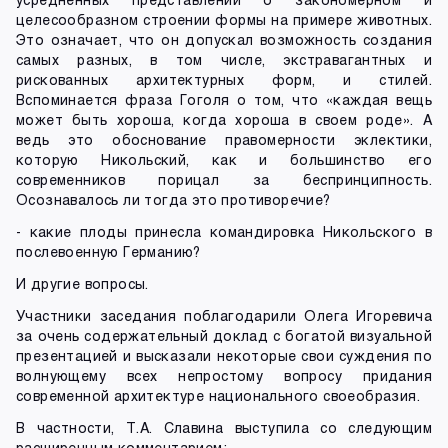
целесообразном строении формы на примере животных.
Это означает, что он допускал возможность создания
самых разных, в том числе, экстравагантных и
рискованных архитектурных форм, и стилей.
Вспоминается фраза Гоголя о том, что «каждая вещь
может быть хороша, когда хороша в своем роде». А
ведь это обоснование правомерности эклектики,
которую Никольский, как и большинство его
современников порицал за беспринципность.
Осознавалось ли тогда это противоречие?
- какие плоды принесла командировка Никольского в
послевоенную Германию?
И другие вопросы.
Участники заседания поблагодарили Олега Игоревича
за очень содержательный доклад с богатой визуальной
презентацией и высказали некоторые свои суждения по
волнующему всех непростому вопросу придания
современной архитектуре национального своеобразия.
В частности, Т.А. Славина выступила со следующим
расширенным комментарием: