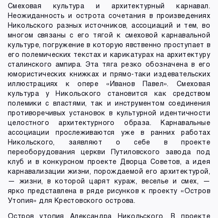
Смеховая культура и архитектурный карнавал.
Неожиданность и острота сочетания в произведениях
Никольского разных источников, ассоциаций и тем, во
многом связаны с его тягой к смеховой карнавальной
культуре, погружение в которую явственно проступает в
его полемических текстах и карикатурах на архитектуру
сталинского ампира. Эта тяга резко обозначена в его
юмористических книжках и прямо-таки издевательских
иллюстрациях к опере «Иванов Павел». Смеховая
культура у Никольского становится как средством
полемики с властями, так и инструментом соединения
противоречивых установок в культурной идентичности
целостного архитектурного образа. Карнавальные
ассоциации прослеживаются уже в ранних работах
Никольского, заявляют о себе в проекте
переоборудования церкви Путиловского завода под
клуб и в конкурсном проекте Дворца Советов, а идея
карнавализации жизни, порождаемой его архитектурой,
— жизни, в которой царят кураж, веселье и смех, —
ярко представлена в ряде рисунков к проекту «Остров
Утопия» для Крестовского острова.
Остров утопия Александра Никольского. В проекте