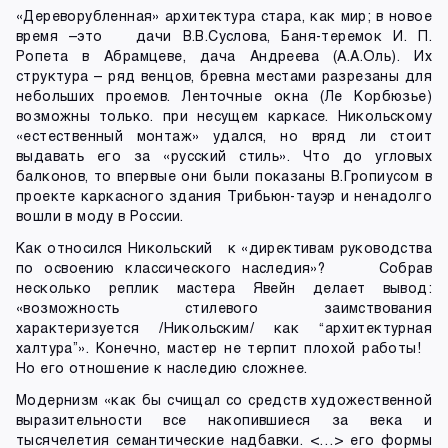
«Дереворубленная» архитектура стара, как мир; в новое
время –это дачи В.В.Суслова, Баня-теремок И. П.
Ропета в Абрамцеве, дача Андреева (А.А.Оль). Их
структура – ряд венцов, бревна местами разрезаны для
небольших проемов. Ленточные окна (Ле Корбюзье)
возможны только. при несущем каркасе. Никольскому
«естественный монтаж» удался, но вряд ли стоит
выдавать его за «русский стиль». Что до угловых
балконов, то впервые они были показаны В.Гропиусом в
проекте каркасного здания Трибьюн-тауэр и ненадолго
вошли в моду в России.
Как относился Никольский к «директивам руководства
по освоению классического наследия»? Собрав
несколько реплик мастера Явейн делает вывод:
«возможность стилевого заимствования
характеризуется /Никольским/ как “архитектурная
халтура”». Конечно, мастер не терпит плохой работы!
Но его отношение к наследию сложнее.
Модернизм «как бы счищал со средств художественной
выразительности все накопившиеся за века и
тысячелетия семантические надбавки. <…> его формы