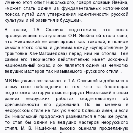
Именно этот опыт Никольского, говоря словами Явейна,
«может стать одним из фундаментальных источников
поиска путей для утверждения идентичности русской
культуры и её развития в будущем».
В целом, Т.А. Славина подытожила, что после
прослушивания выступления О.И. Явейна ей стало ясно,
что Никольский не авангардист как таковой, в полном
смысле этого слова, и дилемма между «суперстилями» (в
трактовке Хан-Магомедова) перед ним не стояла. Тем
самым его творчество действительно имеет исконный
национальный окрас, и он является одним из немногих
ведущих мастеров так называемого «русского стиля».
М.В.Нащокина согласилась с Т.А. Славиной и добавила к
этому свое наблюдение о том, что та блестящая
подготовка которую демонстрирует Никольский в своих
ранних неорусских работах свидетельствует об
оригинальности его дарования. По её мнению в
неорусском стиле не так уж много больших имён, и если
бы Никольский продолжил развиваться в том же русле,
то стал бы одним из ведущих мастеров неорусского
стиля. М. В. Нащёкина высоко оценила проделанную