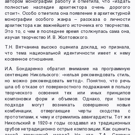
автором монографии работу и отметила, что «издать
полностью наследие архитектора очень дорогого
стоит». Особо отметила она появление в архитектурной
монографии особого жанра – рассказа о личности
архитектора как важнейшего источника его творчества.
Это то, с чем в последнее время столкнулась сама она,
изучая творчество И. В. Жолтовского.
Т.Н. Вятчанина высоко оценила доклад, но признала,
что тема национальной идентичности имеет к нему
косвенное отношение.
И.А. Бондаренко обратил внимание на программную
сентенцию Никольского: «нельзя рекомендовать стиль,
но можно рекомендовать метод». Понятно, что речь
шла об отказе от поверхностного подражания в пользу
творческого освоения тех или иных принципов
компоновки форм и объемов. Однако, при таком
подходе могут возникать совершенно новые
комбинации, отвергающие черты сходства с
прототипами, к чему и стремились авангардисты. Тот же
Никольский в 1920-е годы создавал из традиционных
срубов нетрадиционно острые композиции. Как оценить
такой творческий метод? На это Т.А. Славина