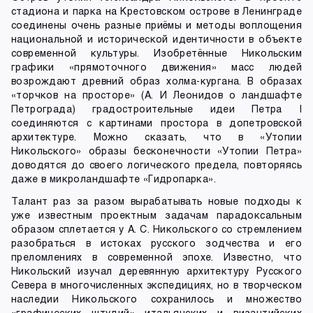
стадиона и парка на Крестовском острове в Ленинграде
соединены очень разные приёмы и методы воплощения
национальной и исторической идентичности в объекте
современной культуры. Изобретённые Никольским
графики «прямоточного движения» масс людей
возрождают древний образ холма-кургана. В образах
«торчков на просторе» (А. И Леонидов о ландшафте
Петрограда) градостроительные идеи Петра I
соединяются с картинами простора в допетровской
архитектуре. Можно сказать, что в «Утопии
Никольского» образы бесконечности «Утопии Петра»
доводятся до своего логического предела, повторяясь
даже в микроландшафте «Гидропарка».
Талант раз за разом вырабатывать новые подходы к
уже известным проектным задачам парадоксальным
образом сплетается у А. С. Никольского со стремлением
разобраться в истоках русского зодчества и его
преломлениях в современной эпохе. Известно, что
Никольский изучал деревянную архитектуру Русского
Севера в многочисленных экспедициях, но в творческом
наследии Никольского сохранилось и множество
«графических штудий» итальянских и византийских