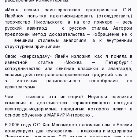
«Меня весьма заинтересовала предпринятая О.И.
Явейном попытка идентифицировать (отождествить)
творчество Никольского, а на его примере – весь
русский авангард с русским стилем. Автором
предложен метод доказательства – «обращение не к
внешним стилевым аналогиям, а к внутренним
структурным принципам».
Свою «сверхзадачу» Явейн изложил, как я поняла в
известной статье «Москва – Петербург»:
сотрудничество или слияние классики и авангарда,
«взаимодействие разнонаправленных традиций как <…
> источник национального своеобразия ее
архитектуры».
Чем вызвана эта интенция? Неужели возникли
сомнения в достоинствах торжествующего сегодня
авангарда-модернизма, парадигма которого лежит в
основе обучения в МАРХИ? Интересно…
В 2006 году С.О Хан-Магомедов, напомнил нам: в России
конкурируют два «суперстиля» – классика и модернизм
Дихотомия означала: С.О. отнес к «классике» все, что