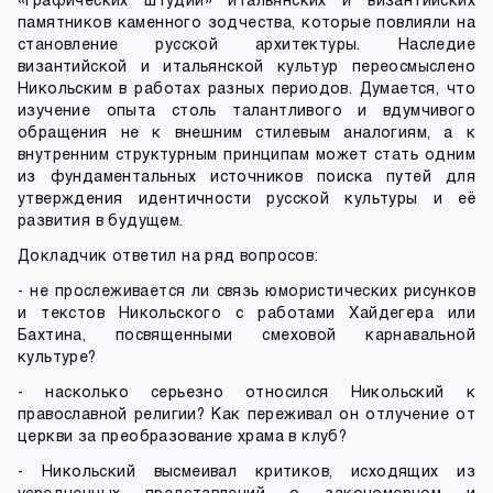
памятников каменного зодчества, которые повлияли на
становление русской архитектуры. Наследие
византийской и итальянской культур переосмыслено
Никольским в работах разных периодов. Думается, что
изучение опыта столь талантливого и вдумчивого
обращения не к внешним стилевым аналогиям, а к
внутренним структурным принципам может стать одним
из фундаментальных источников поиска путей для
утверждения идентичности русской культуры и её
развития в будущем.
Докладчик ответил на ряд вопросов:
- не прослеживается ли связь юмористических рисунков
и текстов Никольского с работами Хайдегера или
Бахтина, посвященными смеховой карнавальной
культуре?
- насколько серьезно относился Никольский к
православной религии? Как переживал он отлучение от
церкви за преобразование храма в клуб?
- Никольский высмеивал критиков, исходящих из
усредненных представлений о закономерном и