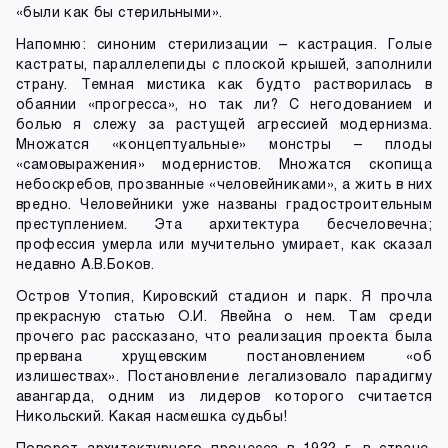
«были как бы стерильными».
Напомню: синоним стерилизации – кастрация. Голые
кастраты, параллелепиды с плоской крышей, заполнили
страну. Темная мистика как будто растворилась в
обаянии «прогресса», но так ли? С негодованием и
болью я слежу за растущей агрессией модернизма.
Множатся «концептуальные» монстры – плоды
«самовыражения» модернистов. Множатся скопища
небоскребов, прозванные «человейниками», а жить в них
вредно. Человейники уже названы градостроительным
преступлением. Эта архитектура бесчеловечна;
профессия умерла или мучительно умирает, как сказал
недавно А.В.Боков.
Остров Утопия, Кировский стадион и парк. Я прочла
прекрасную статью О.И. Явейна о нем. Там среди
прочего рас рассказано, что реализация проекта была
прервана хрущевским постановлением «об
излишествах». Постановление легализовало парадигму
авангарда, одним из лидеров которого считается
Никольский. Какая насмешка судьбы!
Поворот архитектурного процесса в 1932 г. в стране,