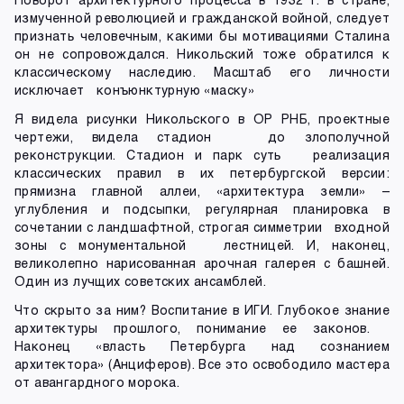
измученной революцией и гражданской войной, следует
признать человечным, какими бы мотивациями Сталина
он не сопровождался. Никольский тоже обратился к
классическому наследию. Масштаб его личности
исключает конъюнктурную «маску»
Я видела рисунки Никольского в ОР РНБ, проектные
чертежи, видела стадион до злополучной
реконструкции. Стадион и парк суть реализация
классических правил в их петербургской версии:
прямизна главной аллеи, «архитектура земли» –
углубления и подсыпки, регулярная планировка в
сочетании с ландшафтной, строгая симметрии входной
зоны с монументальной лестницей. И, наконец,
великолепно нарисованная арочная галерея с башней.
Один из лучщих советских ансамблей.
Что скрыто за ним? Воспитание в ИГИ. Глубокое знание
архитектуры прошлого, понимание ее законов.
Наконец «власть Петербурга над сознанием
архитектора» (Анциферов). Все это освободило мастера
от авангардного морока.