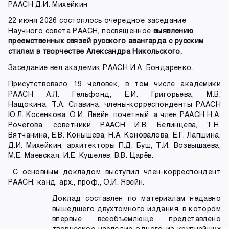
РААСН Д.И. Михейкин
22 июня 2026 состоялось очередное заседание
Научного совета РААСН, посвященное
выявлению
преемственных связей русского авангарда с русским
стилем в творчестве Александра Никольского.
Заседание вел академик РААСН И.А. Бондаренко.
Присутствовало 19 человек, в том числе академики
РААСН А.Л. Гельфонд, Е.И. Григорьева, М.В.
Нащокина, Т.А. Славина, члены-корреспонденты РААСН
Ю.Л. Косенкова, О.И. Явейн, почетный, а член РААСН Н.А.
Рочегова, советники РААСН И.В. Белинцева, Т.Н.
Вятчанина, Е.В. Конышева, Н.А. Коновалова, Е.Г. Лапшина,
Д.И. Михейкин, архитекторы П.Д. Буш, Т.И. Возвышаева,
М.Е. Маевская, И.Е. Кушелев, В.В. Царёв.
С основным докладом выступил член-корреспондент
РААСН, канд. арх., проф., О.И. Явейн.
Доклад составлен по материалам недавно
вышедшего двухтомного издания, в котором
впервые всеобъемлюще представлено
творческое наследие одного из крупнейших