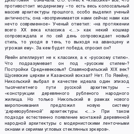
противостоит модернизму –то есть весь колоссальный
массив архитектуры прошлого, особо выделил ученый
античность; она «воспринимается нами сейчас нами как
нечто современное» Ученый отметил: «на протяжении
всего ХХ века классика <…> как некий кошмар
сопровождала и по сей день сопровождает новый
стиль, то уходя в тень, то выходя на авансцену и
угрожая ему». За кем будет победа, спросил он?
Явейн апеллирует не к классике, а к «русскому стилю».
Что подразумевает он под «русским стилем»?
Постройки Средневековья? Славянофильский XIX век?
Щусевские церкви и Казанский вокзал? Нет. По Явейну,
Никольский выбрал в качестве идеала один эпизод
тысячелетнего пути русской архитектуры –
«конструкции деревянного рубленого народного
жилища. Но только Никольский в рамках нового
миропонимания предложил новую систему
‘дереворубленой” архитектуры. <…> При таком
подходе естественно появление монтажей деревянной
народной архитектуры с модернистскими ленточными
окнами и сериями угловых стеклянных эркеров».