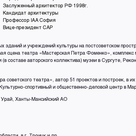
Заслуженный архитектор РФ 1998г.
Кандидат архитектуры
Профессор IAA София
Вице-президент САР
х зданий и учреждений культуры на постсоветском простр
овая сцена театра «Мастерская Петра Фоменко», комплекс 
(в составе авторского коллектива) музеи в Сургуте, Реко
а советского театра», автор 51 проектов и построек, в их
,Культурно-спортивный и общественно-деловой центр в Мар
. Урай, Ханты-Мансийский АО
бласти, в г. Троицк и др.