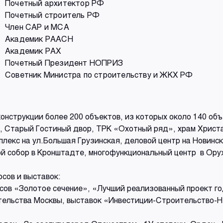
Почетный архитектор РФ
Почетный строитель РФ
Член САР и МСА
Академик РААСН
Академик РАХ
Почетный Президент НОПРИЗ
Советник Министра по строительству и ЖКХ РФ
онструкции более 200 объектов, из которых около 140 об
, Старый Гостиный двор, ТРК «Охотный ряд», храм Хрис
кс на ул.Большая Грузинская, деловой центр на Новинско
кой собор в Кронштадте, многофункциональный центр в Ор
сов и выставок:
ов «Золотое сечение», «Лучший реализованный проект год
ительства Москвы, выставок «Инвестиции-Строительство-