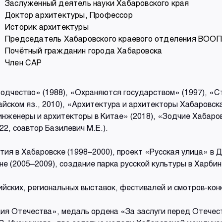
Заслуженный деятель науки Хабаровского края
Доктор архитектуры, Профессор
Историк архитектуры
Председатель Хабаровского краевого отделения ВОО
Почётный гражданин города Хабаровска
Член САР
одчество» (1988), «Охраняются государством» (1997), «Ст
айском яз., 2010), «Архитектура и архитекторы Хабаровска
инженеры и архитекторы в Китае» (2018), «Зодчие Хабаров
22, соавтор Базилевич М.Е.).
ия в Хабаровске (1998–2000), проект «Русская улица» в Д
не (2005–2009), создание парка русской культуры в Харбин
ских, региональных выставок, фестивалей и смотров-кон
дия Отечества», медаль ордена «За заслуги перед Отечес