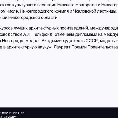
ектов культурного наследия Нижнего Новгорода и Нижегор
 том числе, Нижегородского кремля и Чкаловской лестницы
ений Нижегородской области.
нкурсов лучших архитектурных произведений, междунаро
уководством А.Л. Гельфонд, отмечены дипломами на межд
 Новгорода, медаль Академии художеств СССР, медаль «
д в архитектурную науку». Лауреат Премии Правительства
 1992-2026 При
а на сайт