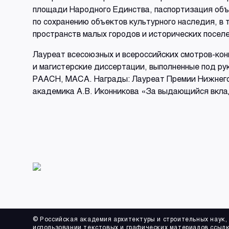
площади Народного Единства, паспортизация объ
по сохранению объектов культурного наследия, в
пространств малых городов и исторических посел
Лауреат всесоюзных и всероссийских смотров-ко
и магистерские диссертации, выполненные под р
РААСН, МАСА. Награды: Лауреат Премии Нижнего
академика А.В. Иконникова «За выдающийся вкла
© Российская академия архитектуры и строительных наук,
использовании текстовых и графических материалов ссылк