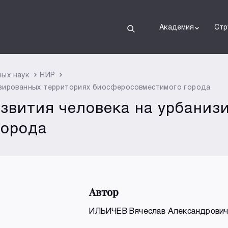
Академия
Стр
ных наук
НИР
изированных территориях биосферосовместимого города
звития человека на урбаниз
города
Автор
ИЛЬИЧЕВ Вячеслав Александрови