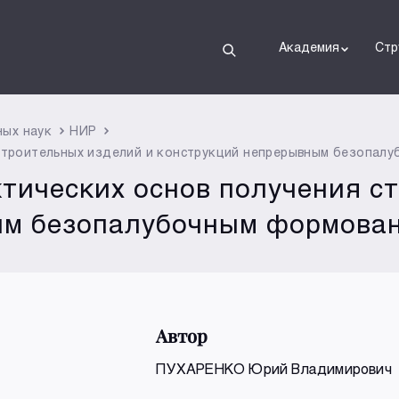
Академия
Стр
ных наук
НИР
 строительных изделий и конструкций непрерывным безопал
ктических основ получения с
ым безопалубочным формова
Автор
ПУХАРЕНКО Юрий Владимирович