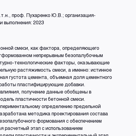
т.н., проф. Пухаренко Ю.В.; организация-
и выполнения: 2023
тонной смеси, как фактора, определяющего
отформованном непрерывным безопалубочным
птурно-технологические факторы, оказывающие
ельную растяжимость смеси, а именно: истинное
ная густота цемента, объемная доля цементного
а работы пластифицирующие добавки.
 влияния, получение данные обобщены в
одель пластичности бетонной смеси.
спериментальному определению предельной
азработана методика проектирования состава
безопалубочного формования с обеспечением
я расчетный этап с использованием
одели пластичности и экспериментальный этап,