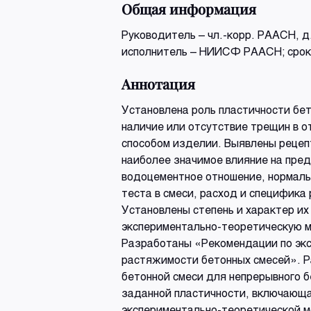
Общая информация
Руководитель – чл.-корр. РААСН, д.
исполнитель – НИИСФ РААСН; срок
Аннотация
Установлена роль пластичности бе
наличие или отсутствие трещин в 
способом изделии. Выявлены реце
наиболее значимое влияние на пред
водоцементное отношение, нормаль
теста в смеси, расход и специфик
Установлены степень и характер их
экспериментально-теоретическую м
Разработаны «Рекомендации по эк
растяжимости бетонных смесей». Р
бетонной смеси для непрерывного 
заданной пластичности, включающа
экспериментально-теоретической м